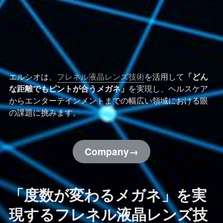
エルシオは、
フレネル液晶レンズ技術
を活用して
「どん
な距離でもピントが合うメガネ」
を実現し、ヘルスケア
からエンターテインメントまでの幅広い領域における眼
の課題に挑みます。
Company→
「度数が変わるメガネ」を実
現するフレネル液晶レンズ技