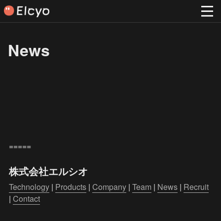
News
=====
株式会社エルシオ
Technology
 | 
Products
 | 
Company
 | 
Team
 | 
News
 | 
Recruit
| 
Contact