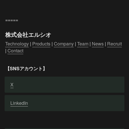
=====
株式会社エルシオ
Technology
 | 
Products
 | 
Company
 | 
Team
 | 
News
 | 
Recruit
| 
Contact
【SNSアカウント】
X
LinkedIn