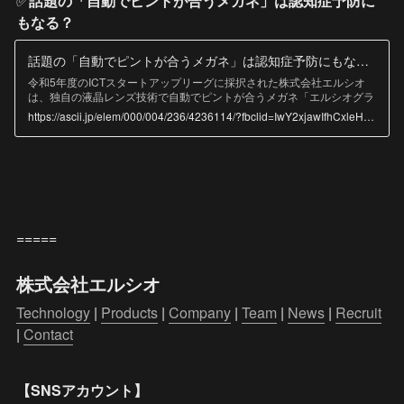
✅
話題の「自動でピントが合うメガネ」は認知症予防に
もなる？
話題の「自動でピントが合うメガネ」は認知症予防にもなる？
令和5年度のICTスタートアップリーグに採択された株式会社エルシオ
は、独自の液晶レンズ技術で自動でピントが合うメガネ「エルシオグラ
ス」の開発を進めている。薄型・広視野・度数変化の幅が大きいことが
https://ascii.jp/elem/000/004/236/4236114/?fbclid=IwY2xjawIfhCxleHRuA2FlbQIxMQABHabk8uGMsJa7dPKJa79OQ5fBS9YF8FyvyBBPty520BpJLPm9b3238MGSYw_aem_YFyEkFqM3TklmRYVtgLfNg
特徴で、高齢者の転倒や認知症予防効果も期待できそうだ。
=====
株式会社エルシオ
Technology
 | 
Products
 | 
Company
 | 
Team
 | 
News
 | 
Recruit
| 
Contact
【SNSアカウント】