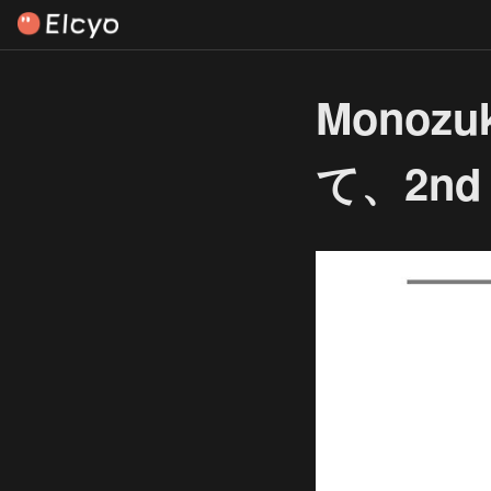
Monozu
て、2nd