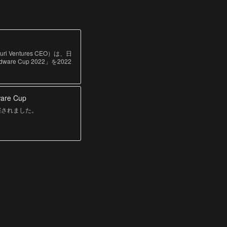
 Ventures CEO）は、日
 Cup 2022」を2022
州）で2022年春に開催予
をすべて英語で実施いたします。
募要項 ■応募フォーム
して、新しいビジネスを生み
re Cup
及啓発するために、2016
ログラムの実施などを手が
開催されました。
を立ち上げ、実施体制を大幅に強
ています。 日本予選で選
Cup Finals」（本
も出ており、まさに日本の
等のサポートをしており、
プ）をお待ちしておりま