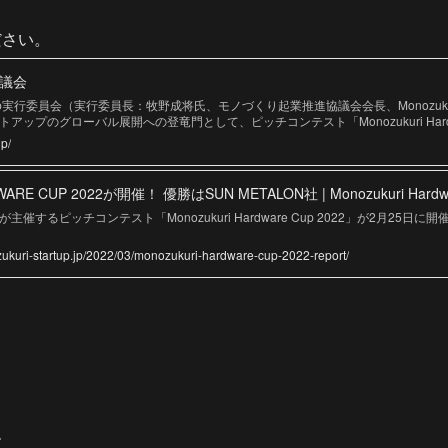
ださい。
協議会
are Cup実行委員会（実行委員長：牧野成将氏、モノづくり起業推進協議会会長、Monozukuri
プのグローバル展開への登竜門として、ピッチコンテスト「Monozukuri Hardware
リサーチパークで開催します。本コンテストは、米国ピッツバーグ市（ペンシルベニア
jp/
p 2022 Finals」の「日本予選」の位置付けで、プレゼンテーションや質疑応答など
希望される方は、下記フォームよりエントリーされますようお願いいたします。 ■応
上位３チームの提案内容も掲載） 昨今、日本の誇る「モノづくり」のノウハウを生か
ARE CUP 2022が開催！ 優勝はSUN METALON社 | Monozukuri Hardwa
業）」を推進していく機運が高まっています。「モノづくり」による起業の推進と普
 推進協議会」を発足し、これまで東京都や京都市と組んだモノづくり起業家教育プ
するピッチコンテスト「Monozukuri Hardware Cup 2022」が2月25日に
年からは「Monozukuri Hardware Cup」を開催し、2021年には実行委員会
回を開催し、日本最大規模のハードウエアスタートアップのピッチコンテストとなっ
ukuri-startup.jp/2022/03/monozukuri-hardware-cup-2022-report/
一堂に会してプレゼンテーションを行い、米国ピッツバーグで開催される「Hardware 
ます。過去の登壇者からは数億円規模の資金調達を行い、グローバル展開する企業
ップの登竜門になりつつあります。また上位3チームに関しては、本戦への渡航費
る機会を設けております。 応募要項をご参照のうえ多くの方の参加（スタートアッ
ーム
オ