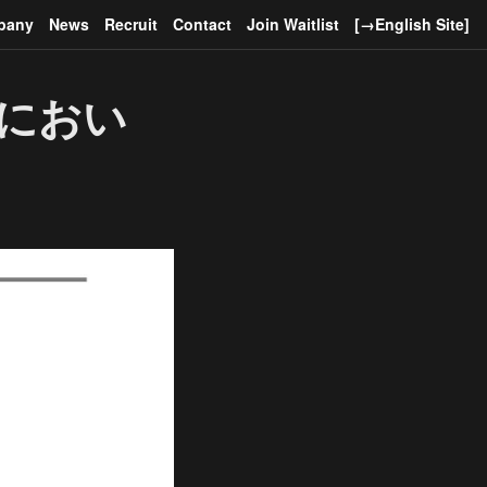
pany
News
Recruit
Contact
Join Waitlist
[→English Site]
022におい