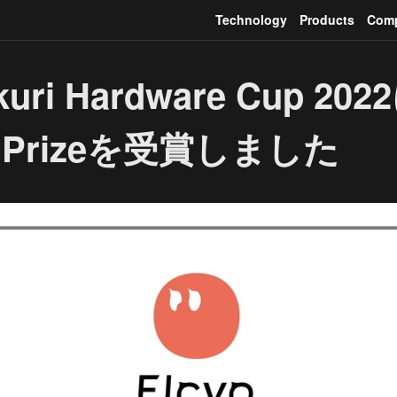
Technology
Products
Com
kuri Hardware Cup 2
 Prizeを受賞しました