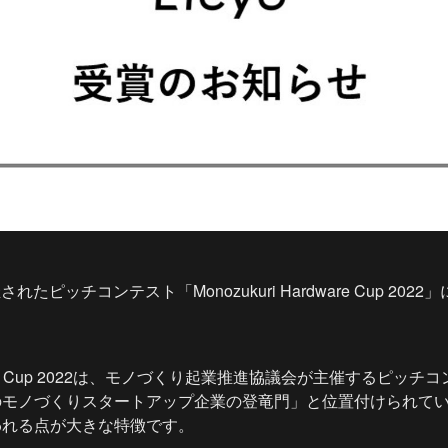
されたピッチコンテスト「Monozukuri Hardware Cup 2022
。
ardware Cup 2022は、モノづくり起業推進協議会が主催するピ
のモノづくりスタートアップ企業の登竜門」と位置付けられて
われる点が大きな特徴です。