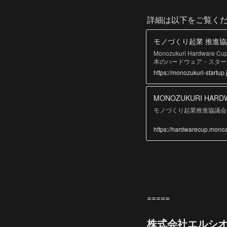
詳細は以下をご覧く
モノづくり起業 推進
Monozukuri Hardw
本のハードウェア・スタートアッ
年2月25日（金）に京都
https://monozukuri-startup.
定の「Hardware Cu
本コンテストへの参加をご
■2021年の開催結果（
MONOZUKURI HARDW
出す「スタートアップ（起
年9月に「モノづくり起業
モノづくり起業推進協議会が主催
けてきました。また、2017
化しました。これまでに５
https://hardwarecup.monoz
ばれた8社のスタートアップが
戦）への参加権を競い合い
ハードウェア・スタートア
海外のエコシステムにふれ
す。 ■応募要項 ■応募フォ
=====
株式会社エルシ